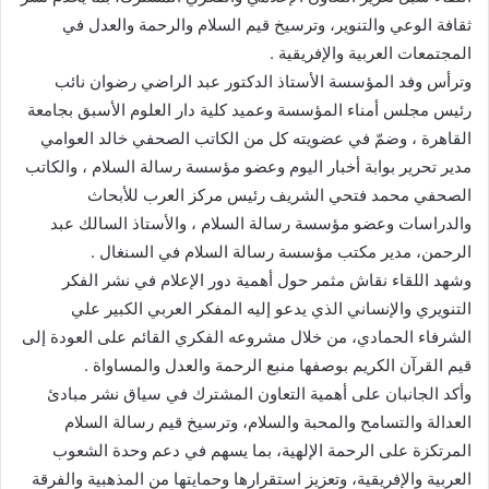
ثقافة الوعي والتنوير، وترسيخ قيم السلام والرحمة والعدل في
المجتمعات العربية والإفريقية .
وترأس وفد المؤسسة الأستاذ الدكتور عبد الراضي رضوان نائب
رئيس مجلس أمناء المؤسسة وعميد كلية دار العلوم الأسبق بجامعة
القاهرة ، وضمّ في عضويته كل من الكاتب الصحفي خالد العوامي
مدير تحرير بوابة أخبار اليوم وعضو مؤسسة رسالة السلام ، والكاتب
الصحفي محمد فتحي الشريف رئيس مركز العرب للأبحاث
والدراسات وعضو مؤسسة رسالة السلام ، والأستاذ السالك عبد
الرحمن، مدير مكتب مؤسسة رسالة السلام في السنغال .
وشهد اللقاء نقاش مثمر حول أهمية دور الإعلام في نشر الفكر
التنويري والإنساني الذي يدعو إليه المفكر العربي الكبير علي
الشرفاء الحمادي، من خلال مشروعه الفكري القائم على العودة إلى
قيم القرآن الكريم بوصفها منبع الرحمة والعدل والمساواة .
وأكد الجانبان على أهمية التعاون المشترك في سياق نشر مبادئ
العدالة والتسامح والمحبة والسلام، وترسيخ قيم رسالة السلام
المرتكزة على الرحمة الإلهية، بما يسهم في دعم وحدة الشعوب
العربية والإفريقية، وتعزيز استقرارها وحمايتها من المذهبية والفرقة