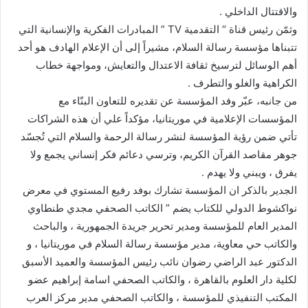
والاقتتال الداخلي .
وثمّن رئيس قناة “ التقدمية TV ” المبادرات الفكرية والإنسانية التي
تتبناها مؤسسة رسالة السلام، مشيراً إلى أن الإعلام الهادف هو أحد
أهم الوسائل لترسيخ ثقافة الاعتدال والتعايش، ومواجهة خطاب
الكراهية والغلو والتطرف .
من جانبه، عبّر وفد المؤسسة عن تقديره للتعاون البنّاء مع
المؤسسات الإعلامية في موريتانيا، مؤكداً علي أن هذه الشراكات
تأتي ضمن رؤية المؤسسة لنشر رسالة الرحمة والسلام التي تُجسّد
جوهر مقاصد القرآن الكريم، وترسي دعائم فكر إنساني يجمع ولا
يفرق ، ويبني ولا يهدم .
الجدير بالذكر ان المؤسسة تشارك بوفد رفيع المستوي في معرض
نواكشوط الدولي للكتاب يضم ” الكاتب الصحفي مجدي طنطاوي
المدير العام للمؤسسة ومدير تحرير جريدة الجمهورية ، والباحث
والكاتب حي معاوية، مدير مؤسسة رسالة السلام في موريتانيا ، و
الدكتور عبد الراضي رضوان نائب رئيس المؤسسة والعميد الأسبق
لكلية دار العلوم بالقاهرة ، والكاتب الصحفي اسامة إبراهيم عضو
المكتب التنفيذي للمؤسسة ، والكاتب الصحفي مدير مركز العرب