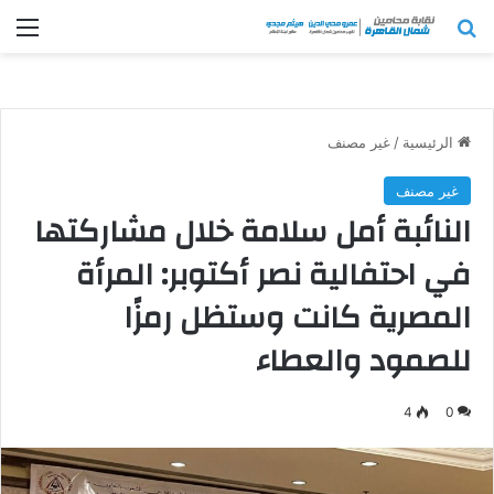
بحث عن
الق
الرئيسية
/
غير مصنف
غير مصنف
النائبة أمل سلامة خلال مشاركتها
في احتفالية نصر أكتوبر: المرأة
المصرية كانت وستظل رمزًا
للصمود والعطاء
4
0