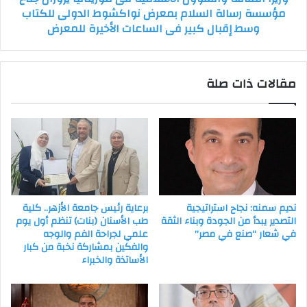
مؤسسة رسالة السلام بمعرض نواكشوط الدولى للكتاب
السلام
وسط إقبال كبير فى الساعات الأخيرة للمعرض
بمعرض
نواكشوط
الدولى
للكتاب
مقالات ذات صلة
وسط
إقبال
كبير
فى
الساعات
الأخيرة
للمعرض
نديم سمنه: نجاح استراتيجية
برعاية رئيس جامعة الأزهر.. كلية
التصدير يبدأ من الجودة وبناء الثقة
طب الأسنان (بنات) تنظم أول يوم
في شعار “صنع في مصر”
علمي لجراحة الفم والوجه
والفكين بمشاركة نخبة من كبار
الأساتذة والخبراء