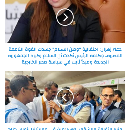
احتفالية
"وطن
السلام"
جسدت
القوة
الناعمة
المصرية..
دعاء زهران: احتفالية "وطن السلام" جسدت القوة الناعمة
وكلمة
المصرية.. وكلمة الرئيس أكدت أن السلام ركيزة الجمهورية
الرئيس
الجديدة ومبدأ ثابت في سياسة مصر الخارجية
أكدت
أن
السلام
وزيرا
ركيزة
الثقافة
الجمهورية
والشؤون
الجديدة
الاسلامية
ومبدأ
فى
ثابت
موريتانيا
في
يزوران
سياسة
جناح
مصر
مؤسسة
وزيرا الثقافة والشؤون الاسلامية فى موريتانيا يزوران جناح
الخارجية
رسالة