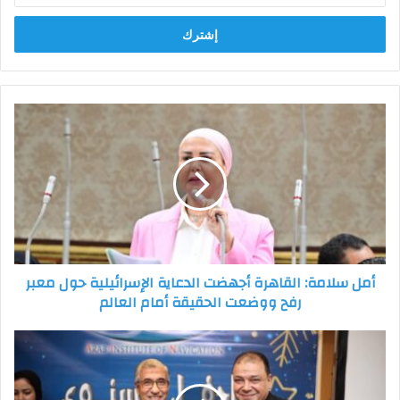
الإلكتروني
أمل
سلامة:
القاهرة
أجهضت
الدعاية
الإسرائيلية
حول
معبر
رفح
أمل سلامة: القاهرة أجهضت الدعاية الإسرائيلية حول معبر
ووضعت
رفح ووضعت الحقيقة أمام العالم
الحقيقة
أمام
العالم
الجمعية
العربية
للملاحة
تكرّم