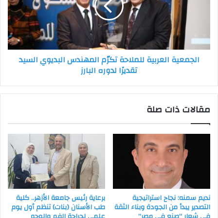
المهندس
البديوي
السيد
تقديرًا
لدوره
الجمعية العربية للملاحة تكرّم المهندس البديوي السيد
البارز
تقديرًا لدوره البارز
مقالات ذات صلة
نديم سمنه: نجاح استراتيجية
برعاية رئيس جامعة الأزهر.. كلية
التصدير يبدأ من الجودة وبناء الثقة
طب الأسنان (بنات) تنظم أول يوم
في شعار “صنع في مصر”
علمي لجراحة الفم والوجه