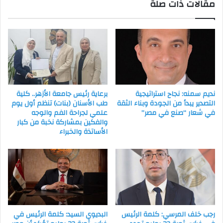
مقالات ذات صلة
الاقتصاد
العالمي
نديم سمنه: نجاح استراتيجية
برعاية رئيس جامعة الأزهر.. كلية
التصدير يبدأ من الجودة وبناء الثقة
طب الأسنان (بنات) تنظم أول يوم
في شعار “صنع في مصر”
علمي لجراحة الفم والوجه
والفكين بمشاركة نخبة من كبار
الأساتذة والخبراء
رجب خلف المرسي: كلمة الرئيس
البديوي السيد: كلمة الرئيس في