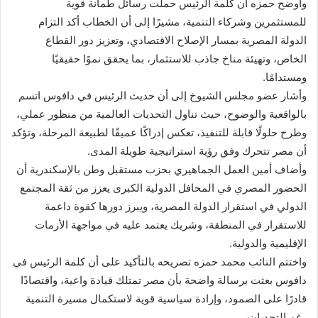
وأوضح حمزه أن كلمة الرئيس حملت رسائل طمأنة قوية
للمستثمرين وشركاء التنمية، مشيرًا إلى أن الخطاب أكد التزام
الدولة المصرية بمسار الإصلاح الاقتصادي، وتعزيز دور القطاع
الخاص، وتهيئة مناخ جاذب للاستثمار، بما يحقق نموًا حقيقيًا
ومستدامًا.
وأشار عضو مجلس الشيوخ إلى أن حديث الرئيس في دافوس اتسم
بالواقعية والوضوح، حيث تناول التحديات العالمية من منظور عملي،
وطرح حلولًا قابلة للتنفيذ، تعكس إدراكًا عميقًا لطبيعة المرحلة، وتؤكد
أن مصر تتحرك وفق رؤية استراتيجية طويلة المدى.
وأضاف أمين العمل الجماهيري بحزب مستقبل وطن بالإسكندرية أن
الحضور المصري في المحافل الدولية الكبرى يعزز من ثقة المجتمع
الدولي في استقرار الدولة المصرية، ويبرز دورها كقوة داعمة
للاستقرار في المنطقة، وشريك يعتمد عليه في مواجهة الأزمات
الإقليمية والدولية.
واختتم النائب محمد حمزه تصريحه بالتأكيد على أن كلمة الرئيس في
دافوس بعثت برسالة واضحة بأن مصر تمتلك قيادة واعية، واقتصادًا
قادرًا على الصمود، وإرادة سياسية قوية لاستكمال مسيرة التنمية
رغم التحديات.