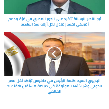
المصري
في
غزة
أبو النصر: الرسالة تأكيد على الدور المصري في غزة ودعم
ودعم
أمريكي لمسار عادل لحل أزمة سد النهضة
أمريكي
لمسار
عادل
البديوي
لحل
السيد:
أزمة
كلمة
سد
الرئيس
النهضة
في
دافوس
تؤكد
ثقل
مصر
البديوي السيد: كلمة الرئيس في دافوس تؤكد ثقل مصر
الدولي
الدولي وشراكتها الموثوقة في صياغة مستقبل الاقتصاد
وشراكتها
العالمي
الموثوقة
في
صياغة
مستقبل