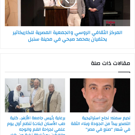
المصرية
للكاريكاتير
يحتفيان
بمحمد
صبحي
المركز الثقافي الروسي والجمعية المصرية للكاريكاتير
في
يحتفيان بمحمد صبحي في مدينة سنبل
مدينة
سنبل
مقالات ذات صلة
نديم سمنه: نجاح استراتيجية
برعاية رئيس جامعة الأزهر.. كلية
التصدير يبدأ من الجودة وبناء الثقة
طب الأسنان (بنات) تنظم أول يوم
في شعار “صنع في مصر”
علمي لجراحة الفم والوجه