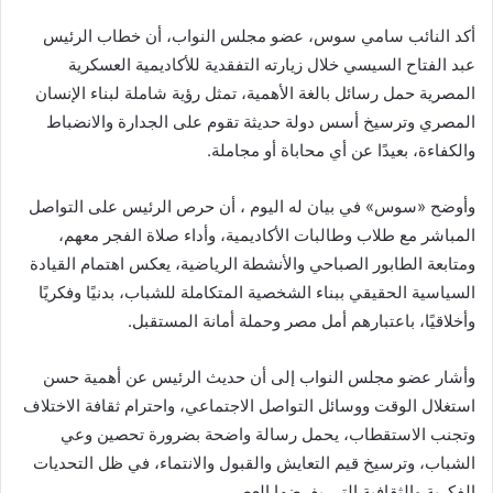
أكد النائب سامي سوس، عضو مجلس النواب، أن خطاب الرئيس
عبد الفتاح السيسي خلال زيارته التفقدية للأكاديمية العسكرية
المصرية حمل رسائل بالغة الأهمية، تمثل رؤية شاملة لبناء الإنسان
المصري وترسيخ أسس دولة حديثة تقوم على الجدارة والانضباط
والكفاءة، بعيدًا عن أي محاباة أو مجاملة.
وأوضح «سوس» في بيان له اليوم ، أن حرص الرئيس على التواصل
المباشر مع طلاب وطالبات الأكاديمية، وأداء صلاة الفجر معهم،
ومتابعة الطابور الصباحي والأنشطة الرياضية، يعكس اهتمام القيادة
السياسية الحقيقي ببناء الشخصية المتكاملة للشباب، بدنيًا وفكريًا
وأخلاقيًا، باعتبارهم أمل مصر وحملة أمانة المستقبل.
وأشار عضو مجلس النواب إلى أن حديث الرئيس عن أهمية حسن
استغلال الوقت ووسائل التواصل الاجتماعي، واحترام ثقافة الاختلاف
وتجنب الاستقطاب، يحمل رسالة واضحة بضرورة تحصين وعي
الشباب، وترسيخ قيم التعايش والقبول والانتماء، في ظل التحديات
الفكرية والثقافية التي يفرضها العصر.