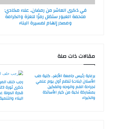
العبور
في ذكرى العاشر من رمضان.. علاء مكادي:
ستظل
ملحمة العبور ستظل رمزًا للعزة والكرامة
رمزًا
ومصدر إلهام لمسيرة البناء
للعزة
والكرامة
ومصدر
إلهام
لمسيرة
البناء
مقالات ذات صلة
برعاية رئيس جامعة الأزهر.. كلية طب
الأسنان (بنات) تنظم أول يوم علمي
رجب خلف المر
لجراحة الفم والوجه والفكين
ذ
بمشاركة نخبة من كبار الأساتذة
قدرة الدولة 
والخبراء
البناء والتنمية