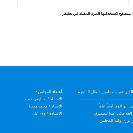
المتصفح لاستخدامها المرة المقبلة في تعليقي.
لدين
نقيب محامين شمال القاهرة
أعضاء المجلس :
-----------------------------
الأستـاذ / طــارق بخيت
 أبو الوفا أميناً عاماً
الأستاذ / محمد هيـبـة
 العلا مكي أميناً للصندوق
الأستاذة / ولاء علي
ر نوري وكيلاً للمجلس.