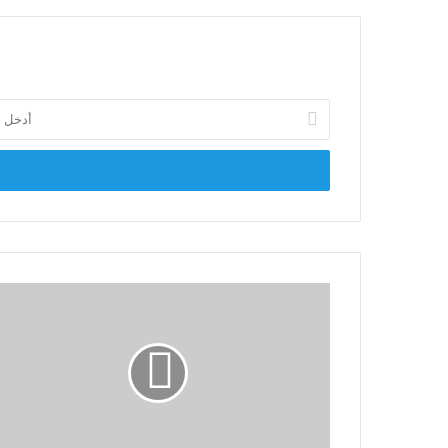
أدخل
بريدك
الإلكتروني
في
ذكرى
العاشر
من
رمضان..
علاء
مكادي:
ملحمة