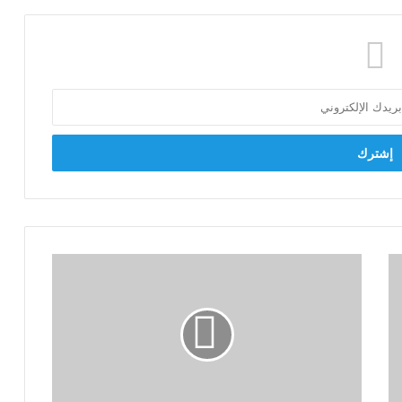
النائب
سعيد
العماري:
وحدة
الشعب
والجيش
سر
قوة