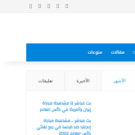
‫X
فيسبوك
‫YouTube
انستقرام
إضافة عمود جا
مقالات
منوعات
الأشهر
الأخيرة
تعليقات
بث مباشر || مشاهدة مباراة
إيران وأمريكا في كأس العالم
بث مباشر .. مشاهدة مباراة
إنجلترا ضد فرنسا في ربع نهائي
كأس العالم 2022