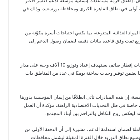
، إطلاق حزمة مساعدات إنسانية موسعة لدعم الأسر الأكثر
 مواد غذائية كدفعة أولى في نطاق القاهرة الكبرى ومحافظة بورسعيد، وذلك في
تونة تزن 25 كيلو جرامًا من المواد الغذائية المتنوعة، بما يكفي احتياجات أسرة مكوّنة من
وزيع تمت وفق قاعدة بيانات دقيقة لضمان وصول الدعم إلى
كما أعلنت المؤسسة عن تنفيذ مطبخ خيري لتجهيز وجبات إفطار صائم، يستهدف إعداد وتوزيع 10 آلاف وجبة على مدار
ما يضمن توفير وجبات ساخنة يوميًا في عدد من المناطق ذات
ة، إن هذه المبادرات تأتي انطلاقًا من إيمان المؤسسة بدورها
خاصة في ظل التحديات الاقتصادية الراهنة، مؤكدة أن العمل
 ليعكس روح التكافل والتراحم بين أبناء المجتمع.
ة لضمان استدامة الدعم، مشيرة إلى أن الدفعة الأولى من
سيع نطاق التوزيع خلال الفترة المقبلة ليشمل محافظات