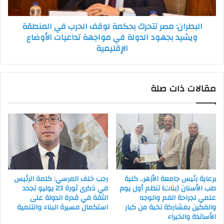
المنطقة
ويشيد
البطران: مصر تتحرك بحكمة لوقف الحرب في المنطقة
بجهود
ويشيد بجهود الدولة في مواجهة تداعيات الأوضاع
الدولة
الإقليمية
في
مواجهة
تداعيات
الأوضاع
مقالات ذات صلة
الإقليمية
برعاية رئيس جامعة الأزهر.. كلية
رجب خلف المرسي: كلمة الرئيس
طب الأسنان (بنات) تنظم أول يوم
في ذكرى ثورة 23 يوليو تجدد
علمي لجراحة الفم والوجه
الثقة في قدرة الدولة على
والفكين بمشاركة نخبة من كبار
استكمال مسيرة البناء والتنمية
الأساتذة والخبراء