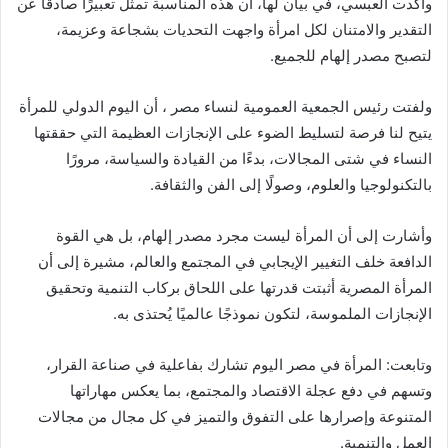
وأكدت العبسي، في بيان لها، أن هذه المناسبة تمثل تعبيرًا صادقًا عن
التقدير والامتنان لكل امرأة واجهت التحديات بشجاعة وعزيمة،
لتصبح مصدر إلهام للجميع.
ولفتت رئيس الجمعية العمومية لنساء مصر ، أن اليوم الدولي للمرأة
يتيح لنا فرصة لتسليط الضوء على الإنجازات العظيمة التي حققتها
النساء في شتى المجالات، بدءًا من القيادة والسياسة، مرورًا
بالتكنولوجيا والعلوم، وصولًا إلى الفن والثقافة.
وأشارت إلى أن المرأة ليست مجرد مصدر إلهام، بل هي القوة
الدافعة خلف التغيير الإيجابي في المجتمع والعالم، مشيرة إلى أن
المرأة المصرية أثبتت قدرتها على اللحاق بركاب التنمية وتحقيق
الإنجازات الملموسة، لتكون نموذجًا عالميًا يُحتذى به.
وتابعت: المرأة في مصر اليوم تشارك بفاعلية في صناعة القرار،
وتسهم في دفع عجلة الاقتصاد والمجتمع، بما يعكس مهاراتها
المتنوعة وإصرارها على التفوق والتميز في كل مجال من مجالات
العمل والتنمية.