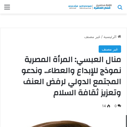
بحث عن
الق
الرئيسية
/
غير مصنف
غير مصنف
منال العبسي: المرأة المصرية
نموذج للإبداع والعطاء.. وندعو
المجتمع الدولي لرفض العنف
وتعزيز ثقافة السلام
14
0