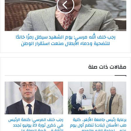
يوم
الشهيد
سيظل
رمزًا
خالدًا
رجب خلف الله مرسي: يوم الشهيد سيظل رمزًا خالدًا
للتضحية
للتضحية ودماء الأبطال صنعت استقرار الوطن
ودماء
الأبطال
صنعت
استقرار
مقالات ذات صلة
الوطن
برعاية رئيس جامعة الأزهر.. كلية
رجب خلف المرسي: كلمة الرئيس
طب الأسنان (بنات) تنظم أول يوم
في ذكرى ثورة 23 يوليو تجدد