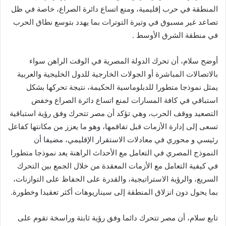
المنطقة في حرب إقليمية، ومنع اتساع دائرة الصراع، خاصة في ظل
تصاعد غير مسبوق في وتيرة التوترات بما يهدد بتوسع نطاق الحرب
في منطقة الشرق الأوسط .
أوضح سلام، أن تحرك الدولة المصرية في الوقت الراهن سواء
بالاتصالات المباشرة أو الجولات الخارجية للدول الخليجية والعربية
يمثل نموذجا متطورا للدبلوماسية الحكيمة، نتيجة تحركها بشكل
استباقي في كافة المسارات لمنع اتساع دائرة الصراع وخفض
التصعيد ووقف الحرب، وهي تؤكد أن مصر تتحرك وفق رؤية استباقية
تسعى إلى إدارة الأزمات قبل تفاقمها، وهو ما يعزز من مكانتها كفاعل
رئيسي و محوري في معادلات الاستقرار الإقليمي، مضيفا أن
النموذج المصري في التعامل مع الأحداث الراهنة يعد نموذجا متطورا
في كيفية التعامل مع الأزمات المعقدة من خلال الجمع بين التحرك
السريع، والرؤية الاستراتيجية، والقدرة على الحفاظ على التوازنات،
بما يحول دون انزلاق المنطقة إلى سيناريوهات أكثر تعقيدا وخطورة.
تابع سلام، أن مصر تتحرك دائما وفق رؤية ثابتة وراسخة تقوم على