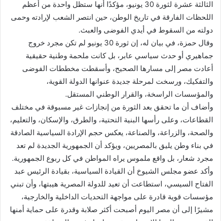
الثالثة عشرة لثورة 30 يونيو، مؤكدًا أنها ستظل واحدة من أعظم
اللحظات الفارقة في تاريخ الوطن، حين انتصر الشعب لإرادته وحمى
دولته من السقوط في أيدي الفوضى والعبث.
وقال حمزة، في بيان له، إن ثورة 30 يونيو لم تكن مجرد خروج
جماهيري أو حدث سياسي عابر، بل كانت ملحمة وطنية حقيقية
أعادت مصر إلى مسارها الصحيح، وأسقطت مخططات الفوضى
والتفكيك، ورسخت لمرحلة جديدة عنوانها الدولة القوية،
والمؤسسات الراسخة، والقرار الوطني المستقل.
وأضاف أن ما تحقق بعد الثورة من إنجازات غير مسبوقة في مختلف
القطاعات، وعلى رأسها البنية التحتية، والطرق، والإسكان، والتعليم،
والصحة، والزراعة، والصناعة، يعكس حجم الإرادة السياسية الصادقة
في بناء وطن يليق بالمصريين، ويؤكد أن الجمهورية الجديدة لم تعد
مجرد شعار، بل واقع ملموس يراه المواطن في كل ربوع الجمهورية.
وأكد عضو مجلس الشيوخ أن القيادة السياسية، بقيادة الرئيس عبد
الفتاح السيسي، استطاعت أن تعيد للدولة المصرية هيبتها، وأن تبني
مؤسسات قوية قادرة على مواجهة التحديات الداخلية والخارجية،
مشيرًا إلى أن مصر اليوم أصبحت أكثر صلابة وقدرة على حماية أمنها