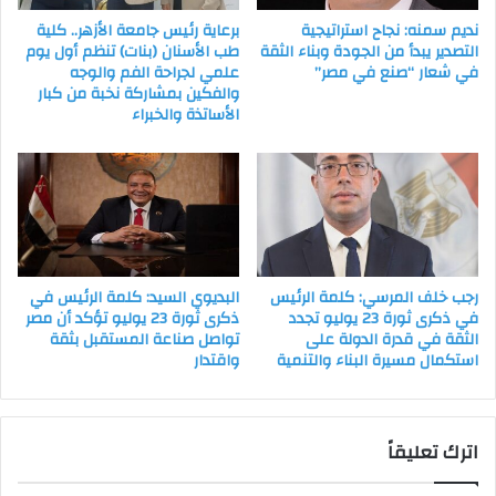
نديم سمنه: نجاح استراتيجية
برعاية رئيس جامعة الأزهر.. كلية
التصدير يبدأ من الجودة وبناء الثقة
طب الأسنان (بنات) تنظم أول يوم
في شعار “صنع في مصر”
علمي لجراحة الفم والوجه
والفكين بمشاركة نخبة من كبار
الأساتذة والخبراء
رجب خلف المرسي: كلمة الرئيس
البديوي السيد: كلمة الرئيس في
في ذكرى ثورة 23 يوليو تجدد
ذكرى ثورة 23 يوليو تؤكد أن مصر
الثقة في قدرة الدولة على
تواصل صناعة المستقبل بثقة
استكمال مسيرة البناء والتنمية
واقتدار
اترك تعليقاً