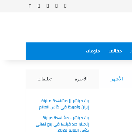
‫X
فيسبوك
‫YouTube
انستقرام
إضافة عمود جا
مقالات
منوعات
الأشهر
الأخيرة
تعليقات
بث مباشر || مشاهدة مباراة
إيران وأمريكا في كأس العالم
بث مباشر .. مشاهدة مباراة
إنجلترا ضد فرنسا في ربع نهائي
كأس العالم 2022