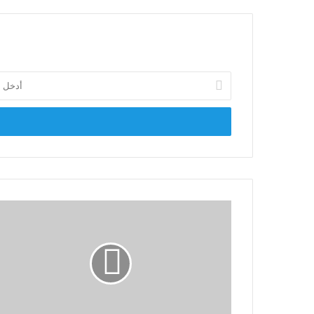
أدخل
بريدك
الإلكتروني
النائب
محمد
حمزة:
«الأوكتاجون»
نقلة
نوعية
في
بناء