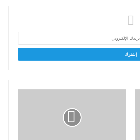
"السلام
يصنع
التعايش"
أولى
فعاليات
الموسم
الثاني
للمكتبة