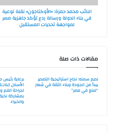
الدولة
النائب محمد حمزة: «الأوكتاجون» نقلة نوعية
ورسالة
في بناء الدولة ورسالة ردع تؤكد جاهزية مصر
ردع
لمواجهة تحديات المستقبل
تؤكد
جاهزية
مصر
لمواجهة
تحديات
المستقبل
مقالات ذات صلة
نديم سمنه: نجاح استراتيجية التصدير
برعاية رئيس ج
يبدأ من الجودة وبناء الثقة في شعار
الأسنان (بنات
“صنع في مصر”
لجراحة الفم و
بمشاركة نخبة 
والخبراء