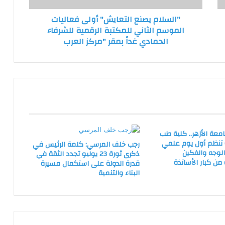
الرقمية
"السلام يصنع التعايش" أولى فعاليات
للشرفاء
الموسم الثاني للمكتبة الرقمية للشرفاء
الحمادي
الحمادي غداً بمقر "مركز العرب
غداً
بمقر
"مركز
العرب
امعة الأزهر.. كلية طب
) تنظم أول يوم علمي
رجب خلف المرسي: كلمة الرئيس في
الوجه والفكين
ذكرى ثورة 23 يوليو تجدد الثقة في
من كبار الأساتذة
قدرة الدولة على استكمال مسيرة
البناء والتنمية