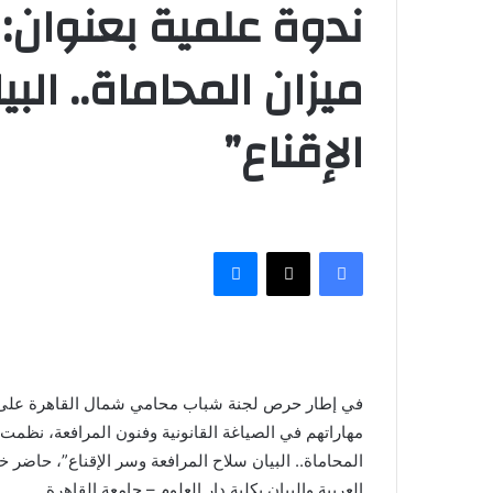
ندوة علمية بعنوان: 
ميزان المحاماة.. الب
الإقناع”
فيسبوك
‫X
ماسنجر
في إطار حرص لجنة شباب محامي شمال القاهرة على تنم
مهاراتهم في الصياغة القانونية وفنون المرافعة، نظمت ا
المحاماة.. البيان سلاح المرافعة وسر الإقناع”، حاضر خ
العربية والبيان بكلية دار العلوم – جامعة القاهرة.